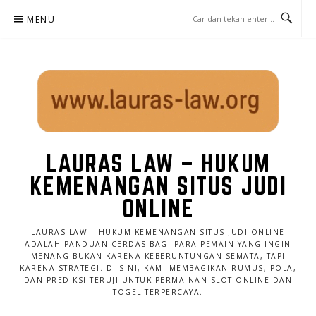
Lompat
MENU
ke
konten
LAURAS LAW – HUKUM
KEMENANGAN SITUS JUDI
ONLINE
LAURAS LAW – HUKUM KEMENANGAN SITUS JUDI ONLINE
ADALAH PANDUAN CERDAS BAGI PARA PEMAIN YANG INGIN
MENANG BUKAN KARENA KEBERUNTUNGAN SEMATA, TAPI
KARENA STRATEGI. DI SINI, KAMI MEMBAGIKAN RUMUS, POLA,
DAN PREDIKSI TERUJI UNTUK PERMAINAN SLOT ONLINE DAN
TOGEL TERPERCAYA.