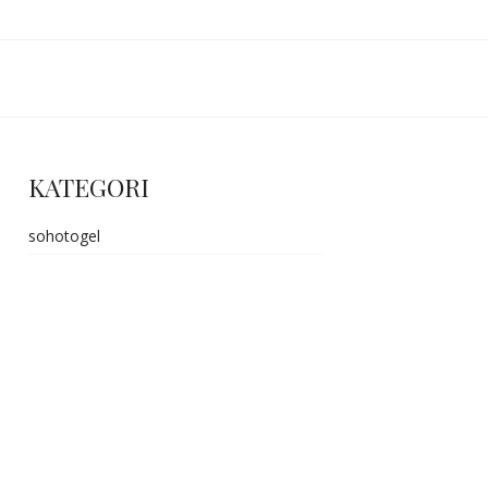
KATEGORI
sohotogel