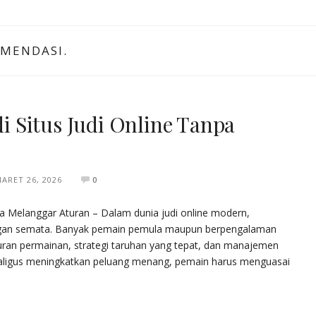
OMENDASI.
 Situs Judi Online Tanpa
ARET 26, 2026
0
a Melanggar Aturan – Dalam dunia judi online modern,
gan semata. Banyak pemain pemula maupun berpengalaman
uran permainan, strategi taruhan yang tepat, dan manajemen
aligus meningkatkan peluang menang, pemain harus menguasai