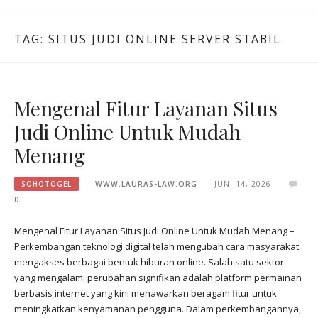
TAG:
SITUS JUDI ONLINE SERVER STABIL
Mengenal Fitur Layanan Situs
Judi Online Untuk Mudah
Menang
SOHOTOGEL
WWW.LAURAS-LAW.ORG
JUNI 14, 2026
0
Mengenal Fitur Layanan Situs Judi Online Untuk Mudah Menang –
Perkembangan teknologi digital telah mengubah cara masyarakat
mengakses berbagai bentuk hiburan online. Salah satu sektor
yang mengalami perubahan signifikan adalah platform permainan
berbasis internet yang kini menawarkan beragam fitur untuk
meningkatkan kenyamanan pengguna. Dalam perkembangannya,