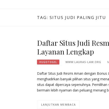
TAG:
SITUS JUDI PALING JITU
Daftar Situs Judi Re
Layanan Lengkap
WWW.LAURAS-LAW.ORG
M
HUGOTOGEL
Daftar Situs Judi Resmi Aman dengan Bonus 
menghadirkan banyak pilihan situs yang men
situs dapat dipercaya sepenuhnya. Pemilihan
bermain lebih nyaman dan peluang menang bi
LANJUTKAN MEMBACA