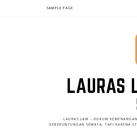
Lompat
SAMPLE PAGE
ke
konten
LAURAS 
LAURAS LAW – HUKUM KEMENANGAN 
KEBERUNTUNGAN SEMATA, TAPI KARENA STR