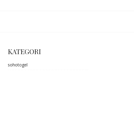
KATEGORI
sohotogel