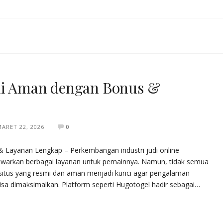
smi Aman dengan Bonus &
ARET 22, 2026
0
& Layanan Lengkap – Perkembangan industri judi online
awarkan berbagai layanan untuk pemainnya. Namun, tidak semua
 situs yang resmi dan aman menjadi kunci agar pengalaman
sa dimaksimalkan. Platform seperti Hugotogel hadir sebagai…