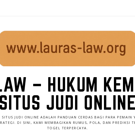
LAW – HUKUM KE
SITUS JUDI ONLIN
SITUS JUDI ONLINE ADALAH PANDUAN CERDAS BAGI PARA PEMAIN
ATEGI. DI SINI, KAMI MEMBAGIKAN RUMUS, POLA, DAN PREDIKSI 
TOGEL TERPERCAYA.