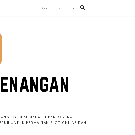
MENANGAN
E
 YANG INGIN MENANG BUKAN KARENA
TERUJI UNTUK PERMAINAN SLOT ONLINE DAN