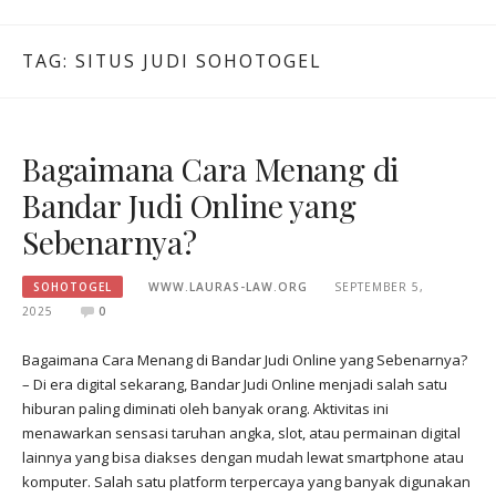
TAG:
SITUS JUDI SOHOTOGEL
Bagaimana Cara Menang di
Bandar Judi Online yang
Sebenarnya?
SOHOTOGEL
WWW.LAURAS-LAW.ORG
SEPTEMBER 5,
2025
0
Bagaimana Cara Menang di Bandar Judi Online yang Sebenarnya?
– Di era digital sekarang, Bandar Judi Online menjadi salah satu
hiburan paling diminati oleh banyak orang. Aktivitas ini
menawarkan sensasi taruhan angka, slot, atau permainan digital
lainnya yang bisa diakses dengan mudah lewat smartphone atau
komputer. Salah satu platform terpercaya yang banyak digunakan