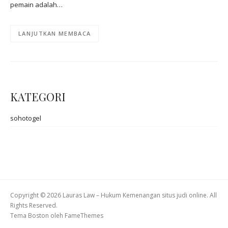
pemain adalah…
LANJUTKAN MEMBACA
KATEGORI
sohotogel
Copyright © 2026 Lauras Law – Hukum Kemenangan situs judi online. All
Rights Reserved.
Tema Boston oleh
FameThemes