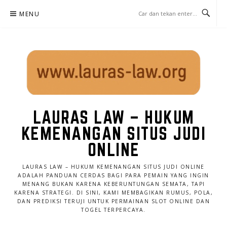
Lompat
MENU
ke
konten
LAURAS LAW – HUKUM
KEMENANGAN SITUS JUDI
ONLINE
LAURAS LAW – HUKUM KEMENANGAN SITUS JUDI ONLINE
ADALAH PANDUAN CERDAS BAGI PARA PEMAIN YANG INGIN
MENANG BUKAN KARENA KEBERUNTUNGAN SEMATA, TAPI
KARENA STRATEGI. DI SINI, KAMI MEMBAGIKAN RUMUS, POLA,
DAN PREDIKSI TERUJI UNTUK PERMAINAN SLOT ONLINE DAN
TOGEL TERPERCAYA.