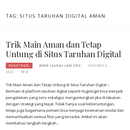
TAG:
SITUS TARUHAN DIGITAL AMAN
Trik Main Aman dan Tetap
Untung di Situs Taruhan Digital
HUGOTOGEL
WWW.LAURAS-LAW.ORG
OKTOBER 3,
2025
0
Trik Main Aman dan Tetap Untung di Situs Taruhan Digital –
Bermain di platform taruhan digital seperti Hugotogel bisa menjadi
pengalaman yang seru sekaligus menguntungkan jika di lakukan
dengan strategi yang tepat. Tidak hanya soal keberuntungan,
tetapi juga bagaimana pemain bisa menjaga keamanan modal dan
memanfaatkan semua fitur yang tersedia. Artikel ini akan
membahas langkah-langkah…