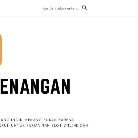
MENANGAN
E
 YANG INGIN MENANG BUKAN KARENA
TERUJI UNTUK PERMAINAN SLOT ONLINE DAN