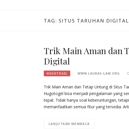
TAG:
SITUS TARUHAN DIGITA
Trik Main Aman dan T
Digital
WWW.LAURAS-LAW.ORG
HUGOTOGEL
Trik Main Aman dan Tetap Untung di Situs Taru
Hugotogel bisa menjadi pengalaman yang seru
tepat. Tidak hanya soal keberuntungan, tet
memanfaatkan semua fitur yang tersedia. Ar
LANJUTKAN MEMBACA