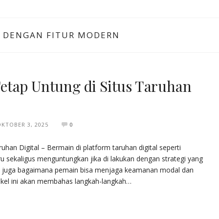
L DENGAN FITUR MODERN
etap Untung di Situs Taruhan
OKTOBER 3, 2025
0
han Digital – Bermain di platform taruhan digital seperti
 sekaligus menguntungkan jika di lakukan dengan strategi yang
api juga bagaimana pemain bisa menjaga keamanan modal dan
tikel ini akan membahas langkah-langkah…