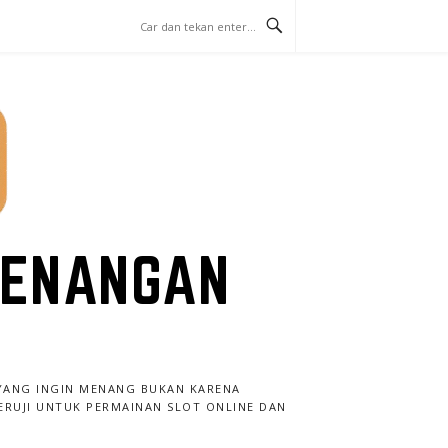
MENANGAN
E
 YANG INGIN MENANG BUKAN KARENA
TERUJI UNTUK PERMAINAN SLOT ONLINE DAN