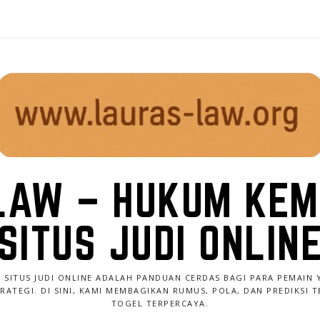
LAW – HUKUM KE
SITUS JUDI ONLIN
SITUS JUDI ONLINE ADALAH PANDUAN CERDAS BAGI PARA PEMAIN
ATEGI. DI SINI, KAMI MEMBAGIKAN RUMUS, POLA, DAN PREDIKSI 
TOGEL TERPERCAYA.