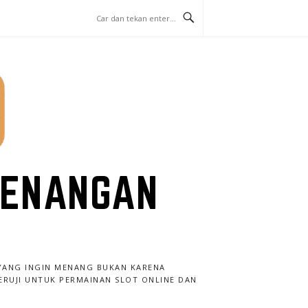
MENANGAN
E
 YANG INGIN MENANG BUKAN KARENA
TERUJI UNTUK PERMAINAN SLOT ONLINE DAN