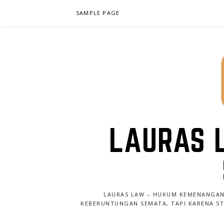
Lompat
SAMPLE PAGE
ke
konten
LAURAS 
LAURAS LAW – HUKUM KEMENANGAN 
KEBERUNTUNGAN SEMATA, TAPI KARENA STR