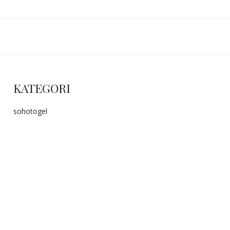
KATEGORI
sohotogel