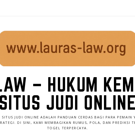
LAW – HUKUM KE
SITUS JUDI ONLIN
SITUS JUDI ONLINE ADALAH PANDUAN CERDAS BAGI PARA PEMAIN
ATEGI. DI SINI, KAMI MEMBAGIKAN RUMUS, POLA, DAN PREDIKSI 
TOGEL TERPERCAYA.