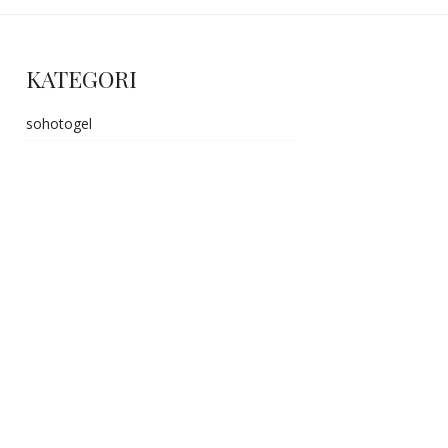
KATEGORI
sohotogel