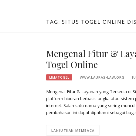
TAG:
SITUS TOGEL ONLINE DI
Mengenal Fitur & Laya
Togel Online
WWW.LAURAS-LAW.ORG
JU
LIMATOGEL
Mengenal Fitur & Layanan yang Tersedia di S
platform hiburan berbasis angka atau sistem
internet. Salah satu nama yang sering muncu
pembahasan ini dapat dipahami sebagai bagia
LANJUTKAN MEMBACA