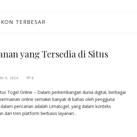
SKON TERBESAR
nan yang Tersedia di Situs
NI 9, 2026
0
itus Togel Online – Dalam perkembangan dunia digital, berbagai
 permainan online semakin banyak di bahas oleh pengguna
l dalam pencarian adalah Limatogel, yang dalam konteks
n dari tren platform berbasis layanan…