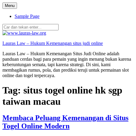
Lompat
Menu
ke
konten
Sample Page
Lauras Law – Hukum Kemenangan situs judi online
Lauras Law – Hukum Kemenangan Situs Judi Online adalah
panduan cerdas bagi para pemain yang ingin menang bukan karena
keberuntungan semata, tapi karena strategi. Di sini, kami
membagikan rumus, pola, dan prediksi teruji untuk permainan slot
online dan togel terpercaya.
Tag:
situs togel online hk sgp
taiwan macau
Membaca Peluang Kemenangan di Situs
Togel Online Modern