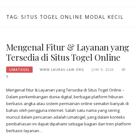
TAG:
SITUS TOGEL ONLINE MODAL KECIL
Mengenal Fitur & Layanan yang
Tersedia di Situs Togel Online
LIMATOGEL
WWW.LAURAS-LAW.ORG
JUNI 9, 2026
0
Mengenal Fitur & Layanan yang Tersedia di Situs Togel Online –
Dalam perkembangan dunia digital, berbagai platform hiburan
berbasis angka atau sistem permainan online semakin banyak di
bahas oleh pengguna internet. Salah satu nama yang sering
muncul dalam pencarian adalah Limatogel, yang dalam konteks
pembahasan ini dapat dipahami sebagai bagian dari tren platform
berbasis layanan…