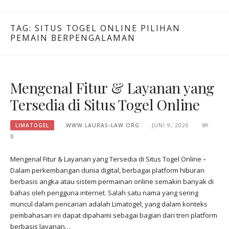
TAG:
SITUS TOGEL ONLINE PILIHAN
PEMAIN BERPENGALAMAN
Mengenal Fitur & Layanan yang
Tersedia di Situs Togel Online
LIMATOGEL
WWW.LAURAS-LAW.ORG
JUNI 9, 2026
0
Mengenal Fitur & Layanan yang Tersedia di Situs Togel Online –
Dalam perkembangan dunia digital, berbagai platform hiburan
berbasis angka atau sistem permainan online semakin banyak di
bahas oleh pengguna internet. Salah satu nama yang sering
muncul dalam pencarian adalah Limatogel, yang dalam konteks
pembahasan ini dapat dipahami sebagai bagian dari tren platform
berbasis layanan…