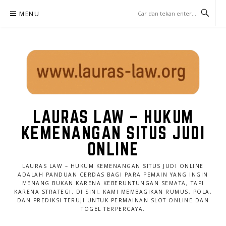
Lompat
MENU
ke
konten
LAURAS LAW – HUKUM
KEMENANGAN SITUS JUDI
ONLINE
LAURAS LAW – HUKUM KEMENANGAN SITUS JUDI ONLINE
ADALAH PANDUAN CERDAS BAGI PARA PEMAIN YANG INGIN
MENANG BUKAN KARENA KEBERUNTUNGAN SEMATA, TAPI
KARENA STRATEGI. DI SINI, KAMI MEMBAGIKAN RUMUS, POLA,
DAN PREDIKSI TERUJI UNTUK PERMAINAN SLOT ONLINE DAN
TOGEL TERPERCAYA.