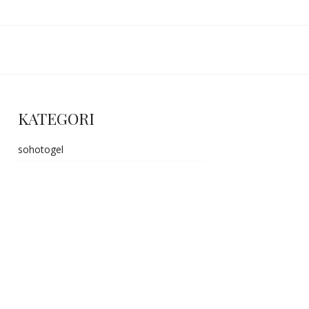
KATEGORI
sohotogel