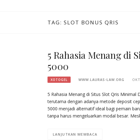
TAG:
SLOT BONUS QRIS
5 Rahasia Menang di S
5000
WWW.LAURAS-LAW.ORG
OKT
XOTOGEL
5 Rahasia Menang di Situs Slot Qris Minimal D
terutama dengan adanya metode deposit cepat
5000 menjadi alternatif ideal bagi pemain 
tanpa harus mengeluarkan modal besar. Mesk
LANJUTKAN MEMBACA