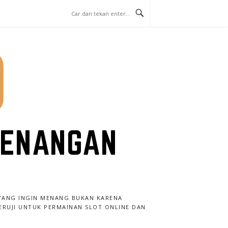
MENANGAN
E
 YANG INGIN MENANG BUKAN KARENA
TERUJI UNTUK PERMAINAN SLOT ONLINE DAN