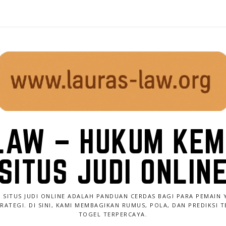
LAW – HUKUM KE
SITUS JUDI ONLIN
SITUS JUDI ONLINE ADALAH PANDUAN CERDAS BAGI PARA PEMAIN
ATEGI. DI SINI, KAMI MEMBAGIKAN RUMUS, POLA, DAN PREDIKSI 
TOGEL TERPERCAYA.