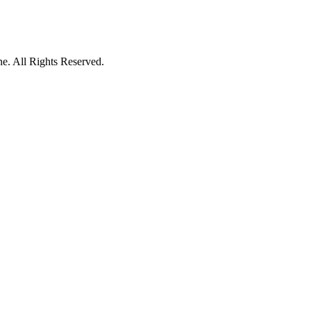
. All Rights Reserved.