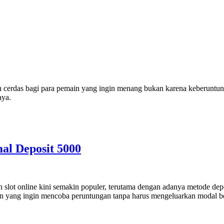
rdas bagi para pemain yang ingin menang bukan karena keberuntungan
aya.
mal Deposit 5000
slot online kini semakin populer, terutama dengan adanya metode depos
an yang ingin mencoba peruntungan tanpa harus mengeluarkan modal be