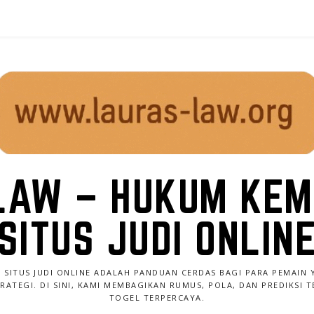
LAW – HUKUM KE
SITUS JUDI ONLIN
SITUS JUDI ONLINE ADALAH PANDUAN CERDAS BAGI PARA PEMAIN
ATEGI. DI SINI, KAMI MEMBAGIKAN RUMUS, POLA, DAN PREDIKSI 
TOGEL TERPERCAYA.