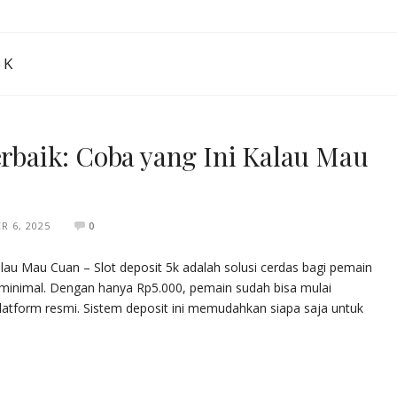
5K
erbaik: Coba yang Ini Kalau Mau
R 6, 2025
0
alau Mau Cuan – Slot deposit 5k adalah solusi cerdas bagi pemain
 minimal. Dengan hanya Rp5.000, pemain sudah bisa mulai
latform resmi. Sistem deposit ini memudahkan siapa saja untuk