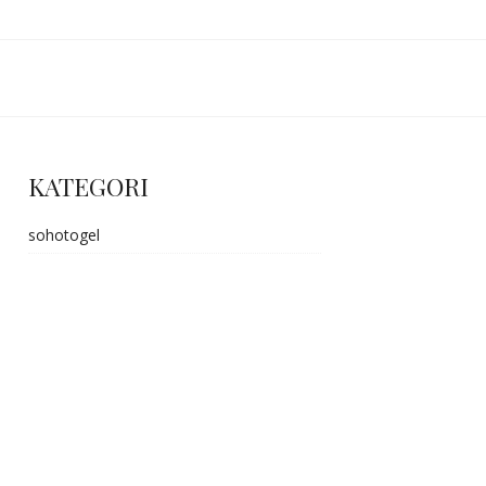
KATEGORI
sohotogel