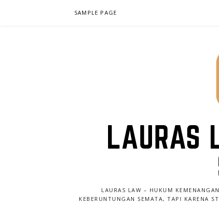
Lompat
SAMPLE PAGE
ke
konten
LAURAS 
LAURAS LAW – HUKUM KEMENANGAN 
KEBERUNTUNGAN SEMATA, TAPI KARENA STR