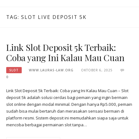
TAG:
SLOT LIVE DEPOSIT 5K
Link Slot Deposit 5k Terbaik:
Coba yang Ini Kalau Mau Cuan
SLOT
WWW.LAURAS-LAW.ORG
OKTOBER 6, 2025
0
Link Slot Deposit 5k Terbaik: Coba yang Ini Kalau Mau Cuan – Slot
deposit 5k adalah solusi cerdas bagi pemain yang ingin bermain
slot online dengan modal minimal. Dengan hanya Rp5.000, pemain
sudah bisa mulai bertaruh dan merasakan sensasi bermain di
platform resmi. Sistem deposit ini memudahkan siapa saja untuk
mencoba berbagai permainan slot tanpa…