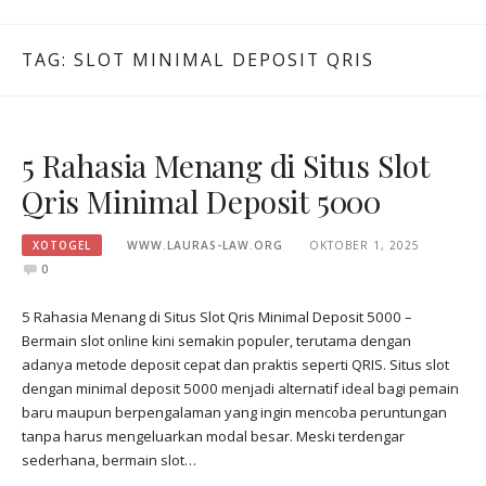
TAG:
SLOT MINIMAL DEPOSIT QRIS
5 Rahasia Menang di Situs Slot
Qris Minimal Deposit 5000
XOTOGEL
WWW.LAURAS-LAW.ORG
OKTOBER 1, 2025
0
5 Rahasia Menang di Situs Slot Qris Minimal Deposit 5000 –
Bermain slot online kini semakin populer, terutama dengan
adanya metode deposit cepat dan praktis seperti QRIS. Situs slot
dengan minimal deposit 5000 menjadi alternatif ideal bagi pemain
baru maupun berpengalaman yang ingin mencoba peruntungan
tanpa harus mengeluarkan modal besar. Meski terdengar
sederhana, bermain slot…