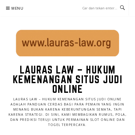
Lompat
MENU
ke
konten
LAURAS LAW – HUKUM
KEMENANGAN SITUS JUDI
ONLINE
LAURAS LAW – HUKUM KEMENANGAN SITUS JUDI ONLINE
ADALAH PANDUAN CERDAS BAGI PARA PEMAIN YANG INGIN
MENANG BUKAN KARENA KEBERUNTUNGAN SEMATA, TAPI
KARENA STRATEGI. DI SINI, KAMI MEMBAGIKAN RUMUS, POLA,
DAN PREDIKSI TERUJI UNTUK PERMAINAN SLOT ONLINE DAN
TOGEL TERPERCAYA.