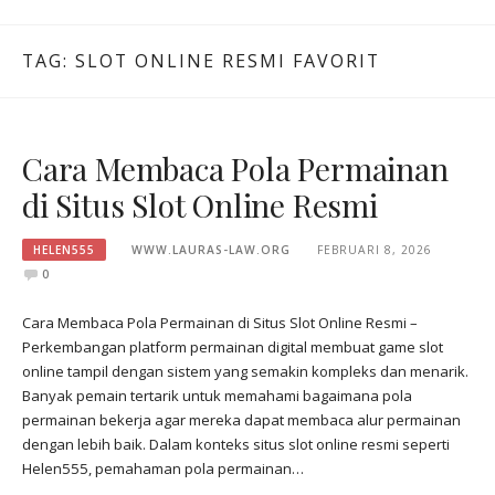
TAG:
SLOT ONLINE RESMI FAVORIT
Cara Membaca Pola Permainan
di Situs Slot Online Resmi
HELEN555
WWW.LAURAS-LAW.ORG
FEBRUARI 8, 2026
0
Cara Membaca Pola Permainan di Situs Slot Online Resmi –
Perkembangan platform permainan digital membuat game slot
online tampil dengan sistem yang semakin kompleks dan menarik.
Banyak pemain tertarik untuk memahami bagaimana pola
permainan bekerja agar mereka dapat membaca alur permainan
dengan lebih baik. Dalam konteks situs slot online resmi seperti
Helen555, pemahaman pola permainan…