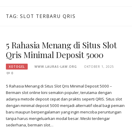
TAG:
SLOT TERBARU QRIS
5 Rahasia Menang di Situs Slot
Qris Minimal Deposit 5000
XOTOGEL
WWW.LAURAS-LAW.ORG
OKTOBER 1, 2025
0
5 Rahasia Menang di Situs Slot Qris Minimal Deposit 5000 –
Bermain slot online kini semakin populer, terutama dengan
adanya metode deposit cepat dan praktis seperti QRIS. Situs slot
dengan minimal deposit 5000 menjadi alternatif ideal bagi pemain
baru maupun berpengalaman yang ingin mencoba peruntungan
tanpa harus mengeluarkan modal besar. Meski terdengar
sederhana, bermain slot…