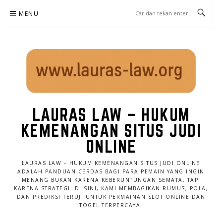
Lompat
MENU
ke
konten
LAURAS LAW – HUKUM
KEMENANGAN SITUS JUDI
ONLINE
LAURAS LAW – HUKUM KEMENANGAN SITUS JUDI ONLINE
ADALAH PANDUAN CERDAS BAGI PARA PEMAIN YANG INGIN
MENANG BUKAN KARENA KEBERUNTUNGAN SEMATA, TAPI
KARENA STRATEGI. DI SINI, KAMI MEMBAGIKAN RUMUS, POLA,
DAN PREDIKSI TERUJI UNTUK PERMAINAN SLOT ONLINE DAN
TOGEL TERPERCAYA.