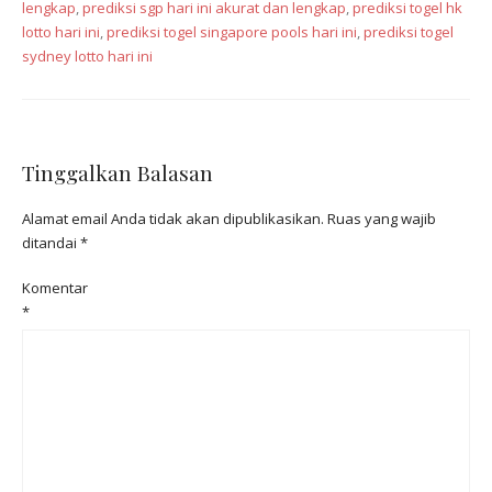
lengkap
,
prediksi sgp hari ini akurat dan lengkap
,
prediksi togel hk
lotto hari ini
,
prediksi togel singapore pools hari ini
,
prediksi togel
sydney lotto hari ini
Tinggalkan Balasan
Alamat email Anda tidak akan dipublikasikan.
Ruas yang wajib
ditandai
*
Komentar
*