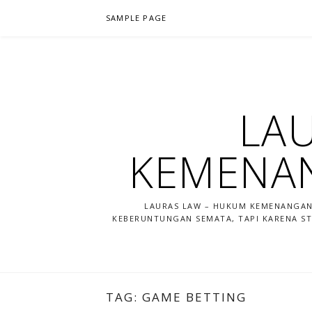
Lompat
SAMPLE PAGE
ke
konten
LA
KEMENAN
LAURAS LAW – HUKUM KEMENANGAN 
KEBERUNTUNGAN SEMATA, TAPI KARENA STR
TAG:
GAME BETTING