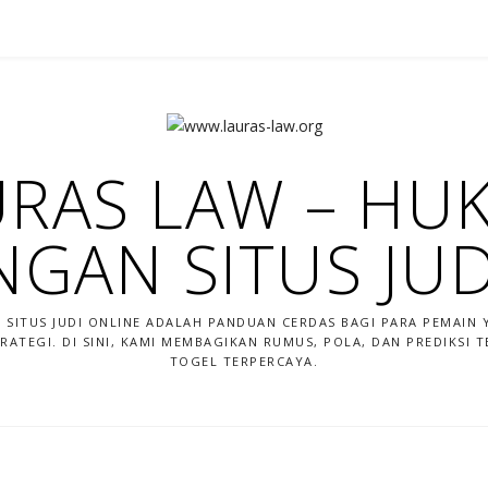
URAS LAW – HU
GAN SITUS JUD
SITUS JUDI ONLINE ADALAH PANDUAN CERDAS BAGI PARA PEMAIN
ATEGI. DI SINI, KAMI MEMBAGIKAN RUMUS, POLA, DAN PREDIKSI 
TOGEL TERPERCAYA.