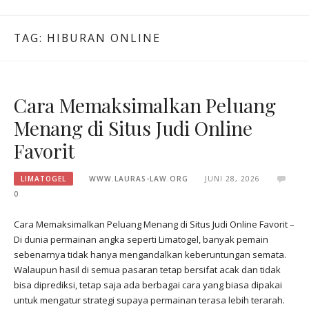
TAG:
HIBURAN ONLINE
Cara Memaksimalkan Peluang
Menang di Situs Judi Online
Favorit
LIMATOGEL
WWW.LAURAS-LAW.ORG
JUNI 28, 2026
0
Cara Memaksimalkan Peluang Menang di Situs Judi Online Favorit –
Di dunia permainan angka seperti Limatogel, banyak pemain
sebenarnya tidak hanya mengandalkan keberuntungan semata.
Walaupun hasil di semua pasaran tetap bersifat acak dan tidak
bisa diprediksi, tetap saja ada berbagai cara yang biasa dipakai
untuk mengatur strategi supaya permainan terasa lebih terarah.