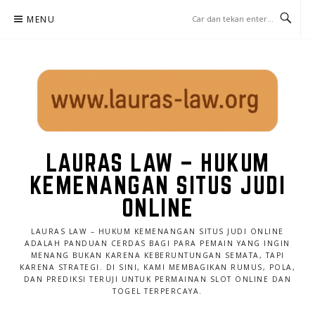
Lompat
MENU
ke
konten
LAURAS LAW – HUKUM
KEMENANGAN SITUS JUDI
ONLINE
LAURAS LAW – HUKUM KEMENANGAN SITUS JUDI ONLINE
ADALAH PANDUAN CERDAS BAGI PARA PEMAIN YANG INGIN
MENANG BUKAN KARENA KEBERUNTUNGAN SEMATA, TAPI
KARENA STRATEGI. DI SINI, KAMI MEMBAGIKAN RUMUS, POLA,
DAN PREDIKSI TERUJI UNTUK PERMAINAN SLOT ONLINE DAN
TOGEL TERPERCAYA.