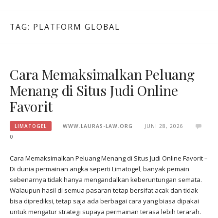
TAG:
PLATFORM GLOBAL
Cara Memaksimalkan Peluang
Menang di Situs Judi Online
Favorit
LIMATOGEL
WWW.LAURAS-LAW.ORG
JUNI 28, 2026
0
Cara Memaksimalkan Peluang Menang di Situs Judi Online Favorit –
Di dunia permainan angka seperti Limatogel, banyak pemain
sebenarnya tidak hanya mengandalkan keberuntungan semata.
Walaupun hasil di semua pasaran tetap bersifat acak dan tidak
bisa diprediksi, tetap saja ada berbagai cara yang biasa dipakai
untuk mengatur strategi supaya permainan terasa lebih terarah.