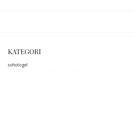
KATEGORI
sohotogel