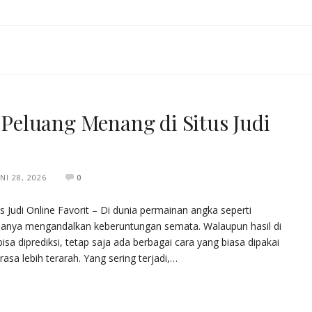
eluang Menang di Situs Judi
NI 28, 2026
0
Judi Online Favorit – Di dunia permainan angka seperti
hanya mengandalkan keberuntungan semata. Walaupun hasil di
isa diprediksi, tetap saja ada berbagai cara yang biasa dipakai
sa lebih terarah. Yang sering terjadi,…