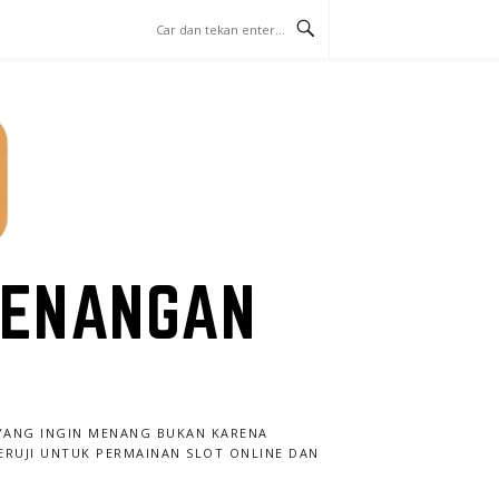
MENANGAN
E
 YANG INGIN MENANG BUKAN KARENA
TERUJI UNTUK PERMAINAN SLOT ONLINE DAN