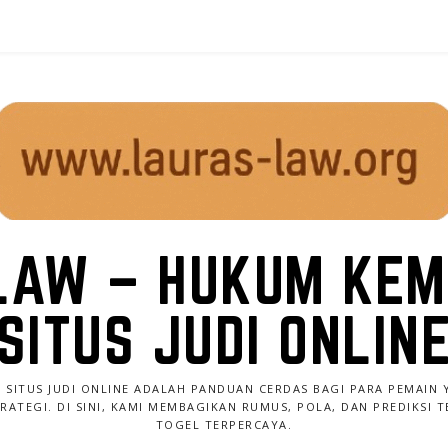
LAW – HUKUM KE
SITUS JUDI ONLIN
SITUS JUDI ONLINE ADALAH PANDUAN CERDAS BAGI PARA PEMAIN
ATEGI. DI SINI, KAMI MEMBAGIKAN RUMUS, POLA, DAN PREDIKSI 
TOGEL TERPERCAYA.