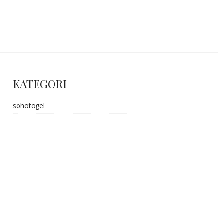
KATEGORI
sohotogel