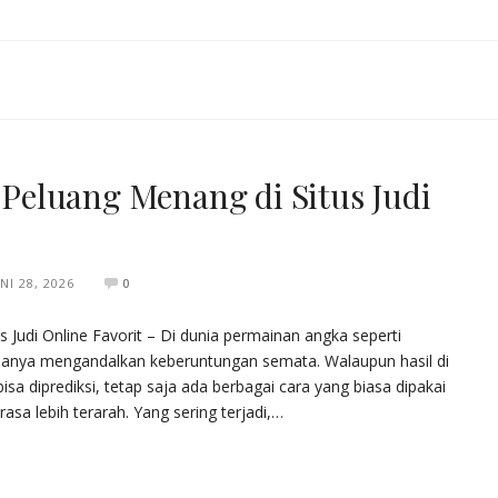
eluang Menang di Situs Judi
NI 28, 2026
0
Judi Online Favorit – Di dunia permainan angka seperti
hanya mengandalkan keberuntungan semata. Walaupun hasil di
isa diprediksi, tetap saja ada berbagai cara yang biasa dipakai
sa lebih terarah. Yang sering terjadi,…