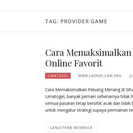
TAG:
PROVIDER GAME
Cara Memaksimalkan P
Online Favorit
WWW.LAURAS-LAW.ORG
JU
LIMATOGEL
Cara Memaksimalkan Peluang Menang di Situs 
Limatogel, banyak pemain sebenarnya tidak 
semua pasaran tetap bersifat acak dan tidak b
untuk mengatur strategi supaya permainan tera
LANJUTKAN MEMBACA