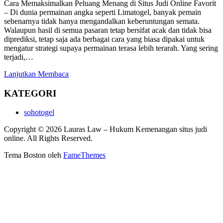
Cara Memaksimalkan Peluang Menang di Situs Judi Online Favorit
– Di dunia permainan angka seperti Limatogel, banyak pemain
sebenarnya tidak hanya mengandalkan keberuntungan semata.
Walaupun hasil di semua pasaran tetap bersifat acak dan tidak bisa
diprediksi, tetap saja ada berbagai cara yang biasa dipakai untuk
mengatur strategi supaya permainan terasa lebih terarah. Yang sering
terjadi,…
Lanjutkan Membaca
KATEGORI
sohotogel
Copyright © 2026 Lauras Law – Hukum Kemenangan situs judi
online. All Rights Reserved.
Tema Boston oleh
FameThemes