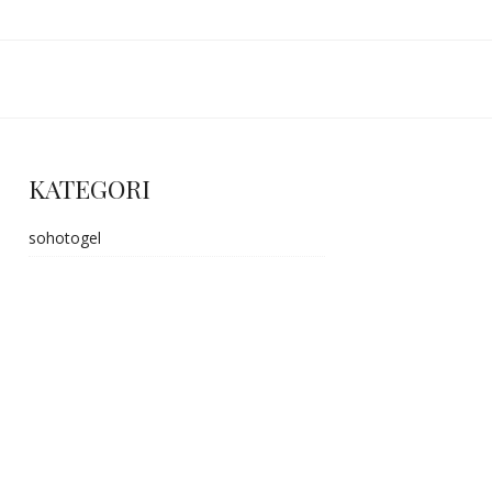
KATEGORI
sohotogel