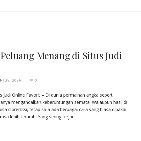
eluang Menang di Situs Judi
NI 28, 2026
0
Judi Online Favorit – Di dunia permainan angka seperti
hanya mengandalkan keberuntungan semata. Walaupun hasil di
isa diprediksi, tetap saja ada berbagai cara yang biasa dipakai
sa lebih terarah. Yang sering terjadi,…