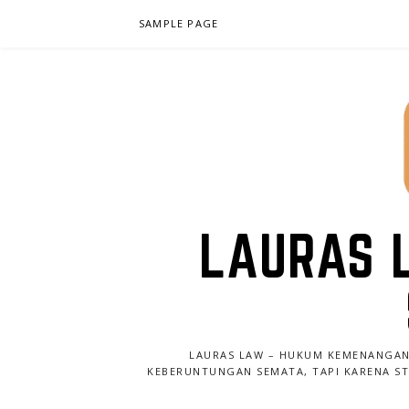
Lompat
SAMPLE PAGE
ke
konten
LAURAS 
LAURAS LAW – HUKUM KEMENANGAN 
KEBERUNTUNGAN SEMATA, TAPI KARENA STR