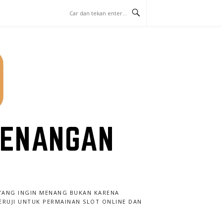
MENANGAN
E
 YANG INGIN MENANG BUKAN KARENA
TERUJI UNTUK PERMAINAN SLOT ONLINE DAN