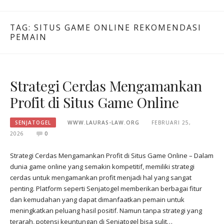
TAG:
SITUS GAME ONLINE REKOMENDASI
PEMAIN
Strategi Cerdas Mengamankan
Profit di Situs Game Online
SENJATOGEL
WWW.LAURAS-LAW.ORG
FEBRUARI 25,
2026
0
Strategi Cerdas Mengamankan Profit di Situs Game Online – Dalam
dunia game online yang semakin kompetitif, memiliki strategi
cerdas untuk mengamankan profit menjadi hal yang sangat
penting. Platform seperti Senjatogel memberikan berbagai fitur
dan kemudahan yang dapat dimanfaatkan pemain untuk
meningkatkan peluang hasil positif. Namun tanpa strategi yang
terarah, potensi keuntungan di Senjatogel bisa sulit…