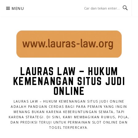
Lompat
MENU
ke
konten
LAURAS LAW – HUKUM
KEMENANGAN SITUS JUDI
ONLINE
LAURAS LAW – HUKUM KEMENANGAN SITUS JUDI ONLINE
ADALAH PANDUAN CERDAS BAGI PARA PEMAIN YANG INGIN
MENANG BUKAN KARENA KEBERUNTUNGAN SEMATA, TAPI
KARENA STRATEGI. DI SINI, KAMI MEMBAGIKAN RUMUS, POLA,
DAN PREDIKSI TERUJI UNTUK PERMAINAN SLOT ONLINE DAN
TOGEL TERPERCAYA.