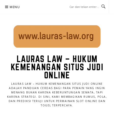
Lompat
MENU
ke
konten
LAURAS LAW – HUKUM
KEMENANGAN SITUS JUDI
ONLINE
LAURAS LAW – HUKUM KEMENANGAN SITUS JUDI ONLINE
ADALAH PANDUAN CERDAS BAGI PARA PEMAIN YANG INGIN
MENANG BUKAN KARENA KEBERUNTUNGAN SEMATA, TAPI
KARENA STRATEGI. DI SINI, KAMI MEMBAGIKAN RUMUS, POLA,
DAN PREDIKSI TERUJI UNTUK PERMAINAN SLOT ONLINE DAN
TOGEL TERPERCAYA.