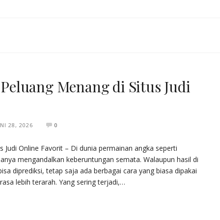
eluang Menang di Situs Judi
NI 28, 2026
0
Judi Online Favorit – Di dunia permainan angka seperti
hanya mengandalkan keberuntungan semata. Walaupun hasil di
isa diprediksi, tetap saja ada berbagai cara yang biasa dipakai
sa lebih terarah. Yang sering terjadi,…