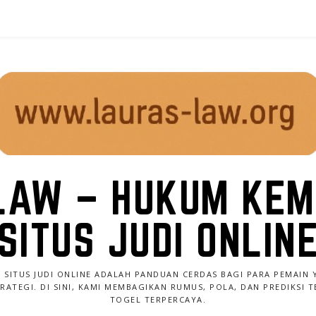
LAW – HUKUM KE
SITUS JUDI ONLIN
SITUS JUDI ONLINE ADALAH PANDUAN CERDAS BAGI PARA PEMAIN
ATEGI. DI SINI, KAMI MEMBAGIKAN RUMUS, POLA, DAN PREDIKSI 
TOGEL TERPERCAYA.