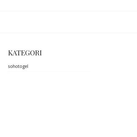
KATEGORI
sohotogel