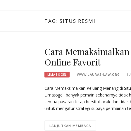
TAG:
SITUS RESMI
Cara Memaksimalkan P
Online Favorit
WWW.LAURAS-LAW.ORG
JU
LIMATOGEL
Cara Memaksimalkan Peluang Menang di Situs 
Limatogel, banyak pemain sebenarnya tidak 
semua pasaran tetap bersifat acak dan tidak b
untuk mengatur strategi supaya permainan tera
LANJUTKAN MEMBACA