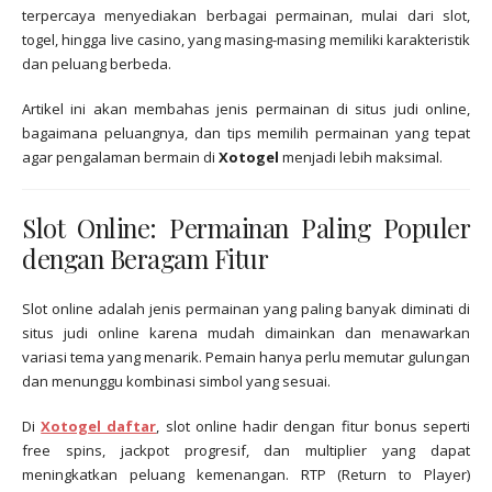
terpercaya menyediakan berbagai permainan, mulai dari slot,
togel, hingga live casino, yang masing-masing memiliki karakteristik
dan peluang berbeda.
Artikel ini akan membahas jenis permainan di situs judi online,
bagaimana peluangnya, dan tips memilih permainan yang tepat
agar pengalaman bermain di
Xotogel
menjadi lebih maksimal.
Slot Online: Permainan Paling Populer
dengan Beragam Fitur
Slot online adalah jenis permainan yang paling banyak diminati di
situs judi online karena mudah dimainkan dan menawarkan
variasi tema yang menarik. Pemain hanya perlu memutar gulungan
dan menunggu kombinasi simbol yang sesuai.
Di
Xotogel daftar
, slot online hadir dengan fitur bonus seperti
free spins, jackpot progresif, dan multiplier yang dapat
meningkatkan peluang kemenangan. RTP (Return to Player)