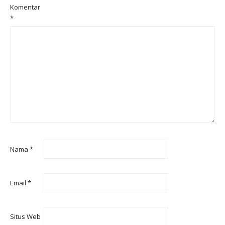
Komentar
*
Nama
*
Email
*
Situs Web