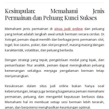
Kesimpulan: Memahami Jenis
Permainan dan Peluang Kunci Sukses
Memahami jenis permainan di
situs judi online
dan peluang
yang terkait adalah langkah awal untuk bermain secara cerdas. Di
Xotogel, pemain dapat memilih dari berbagai jenis permainan: slot,
togel, live casino, poker, dan slot progresif, masing-masing dengan
karakteristik, volatilitas, dan peluang berbeda.
Dengan strategi yang tepat, pengelolaan modal yang bijak, dan
pemanfaatan fitur analitik, pemain dapat meningkatkan peluang
kemenangan sekaligus menjaga pengalaman bermain tetap
menyenangkan.
Kesuksesan dalam situs judi online bukan hanya soal
keberuntungan, tetapi juga tentang bagaimana pemain memahami
permainan, peluang, dan mengambil keputusan berbasis data.
Memahami hal ini membuat setiap sesi bermain lebih terarah,
aman, dan berpotensi menghasilkan keuntungan optimal.