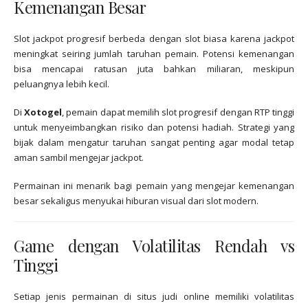
Kemenangan Besar
Slot jackpot progresif berbeda dengan slot biasa karena jackpot
meningkat seiring jumlah taruhan pemain. Potensi kemenangan
bisa mencapai ratusan juta bahkan miliaran, meskipun
peluangnya lebih kecil.
Di
Xotogel
, pemain dapat memilih slot progresif dengan RTP tinggi
untuk menyeimbangkan risiko dan potensi hadiah. Strategi yang
bijak dalam mengatur taruhan sangat penting agar modal tetap
aman sambil mengejar jackpot.
Permainan ini menarik bagi pemain yang mengejar kemenangan
besar sekaligus menyukai hiburan visual dari slot modern.
Game dengan Volatilitas Rendah vs
Tinggi
Setiap jenis permainan di situs judi online memiliki volatilitas