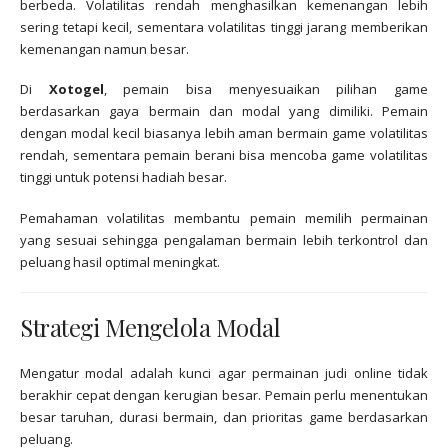
berbeda. Volatilitas rendah menghasilkan kemenangan lebih
sering tetapi kecil, sementara volatilitas tinggi jarang memberikan
kemenangan namun besar.
Di
Xotogel
, pemain bisa menyesuaikan pilihan game
berdasarkan gaya bermain dan modal yang dimiliki. Pemain
dengan modal kecil biasanya lebih aman bermain game volatilitas
rendah, sementara pemain berani bisa mencoba game volatilitas
tinggi untuk potensi hadiah besar.
Pemahaman volatilitas membantu pemain memilih permainan
yang sesuai sehingga pengalaman bermain lebih terkontrol dan
peluang hasil optimal meningkat.
Strategi Mengelola Modal
Mengatur modal adalah kunci agar permainan judi online tidak
berakhir cepat dengan kerugian besar. Pemain perlu menentukan
besar taruhan, durasi bermain, dan prioritas game berdasarkan
peluang.