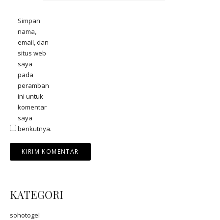
Simpan
nama,
email, dan
situs web
saya
pada
peramban
ini untuk
komentar
saya
berikutnya.
KATEGORI
sohotogel